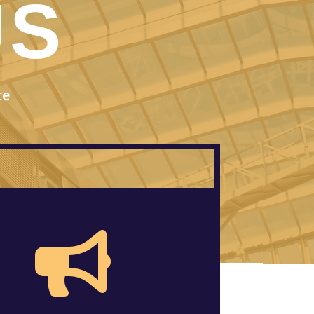
US
te
