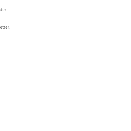
der
tter,