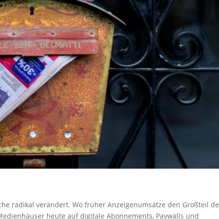
nche radikal verändert. Wo früher Anzeigenumsätze den Großteil de
dienhäuser heute auf digitale Abonnements, Paywalls und