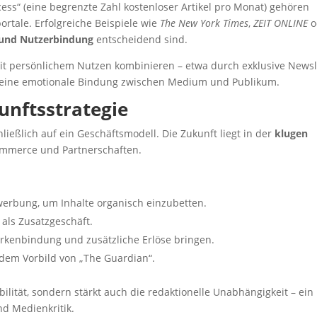
ss“ (eine begrenzte Zahl kostenloser Artikel pro Monat) gehören
ortale. Erfolgreiche Beispiele wie
The New York Times
,
ZEIT ONLINE
o
n und Nutzerbindung
entscheidend sind.
t persönlichem Nutzen kombinieren – etwa durch exklusive Newsle
t eine emotionale Bindung zwischen Medium und Publikum.
unftsstrategie
eßlich auf ein Geschäftsmodell. Die Zukunft liegt in der
klugen
ommerce und Partnerschaften.
werbung, um Inhalte organisch einzubetten.
als Zusatzgeschäft.
arkenbindung und zusätzliche Erlöse bringen.
dem Vorbild von „The Guardian“.
tabilität, sondern stärkt auch die redaktionelle Unabhängigkeit – ein
nd Medienkritik.