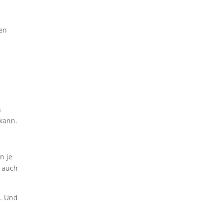
en
s
kann.
n je
d auch
r. Und