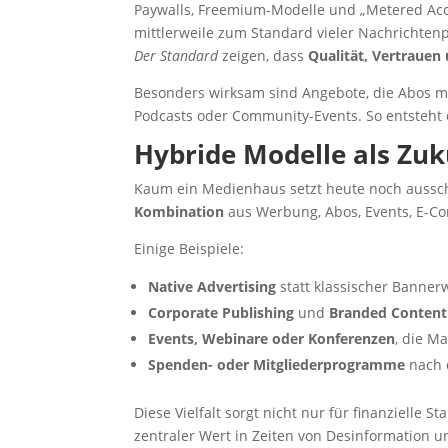
Paywalls, Freemium-Modelle und „Metered Acce
mittlerweile zum Standard vieler Nachrichtenp
Der Standard
zeigen, dass
Qualität, Vertraue
Besonders wirksam sind Angebote, die Abos mi
Podcasts oder Community-Events. So entsteh
Hybride Modelle als Zuk
Kaum ein Medienhaus setzt heute noch ausschli
Kombination
aus Werbung, Abos, Events, E-C
Einige Beispiele:
Native Advertising
statt klassischer Banner
Corporate Publishing
und
Branded Content
Events, Webinare oder Konferenzen
, die M
Spenden- oder Mitgliederprogramme
nach 
Diese Vielfalt sorgt nicht nur für finanzielle S
zentraler Wert in Zeiten von Desinformation u